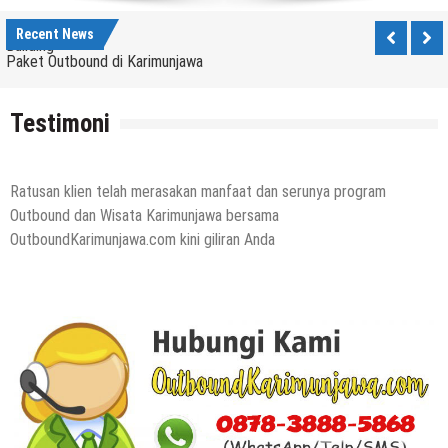
Paket Wisata Karimunjawa dengan Outbound Team
Building
Recent News
Paket Outbound di Karimunjawa
Outbound di Karimunjawa, Paket Outbound Karimun
Jawa
Testimoni
Snorkeling Karimunjawa setelah Outing dan
Outbound
Ratusan klien telah merasakan manfaat dan serunya program
Outbound dan Wisata Karimunjawa bersama
OutboundKarimunjawa.com kini giliran Anda