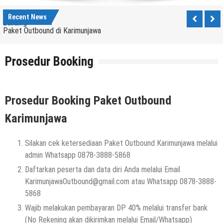
Paket Wisata Karimunjawa dengan Outbound Team
Building
Recent News
Paket Outbound di Karimunjawa
Outbound di Karimunjawa, Paket Outbound Karimun
Jawa
Prosedur Booking
Snorkeling Karimunjawa setelah Outing dan
Outbound
Prosedur Booking Paket Outbound
Karimunjawa
Silakan cek ketersediaan Paket Outbound Karimunjawa melalui
admin Whatsapp 0878-3888-5868
Daftarkan peserta dan data diri Anda melalui Email
KarimunjawaOutbound@gmail.com atau Whatsapp 0878-3888-
5868
Wajib melakukan pembayaran DP 40% melalui transfer bank
(No Rekening akan dikirimkan melalui Email/Whatsapp)